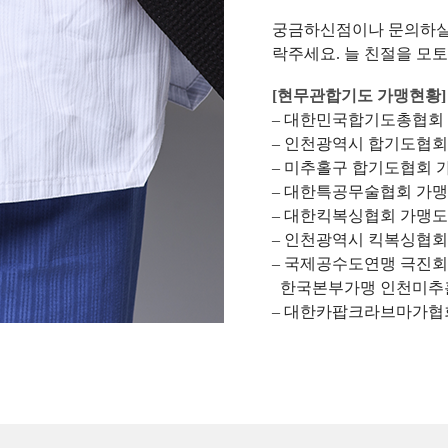
궁금하신점이나 문의하실
락주세요. 늘 친절을 모
[현무관합기도 가맹현황]
– 대한민국합기도총협회
– 인천광역시 합기도협
– 미추홀구 합기도협회 
– 대한특공무술협회 가
– 대한킥복싱협회 가맹
– 인천광역시 킥복싱협
– 국제공수도연맹 극진
한국본부가맹 인천미추
– 대한카팝크라브마가협